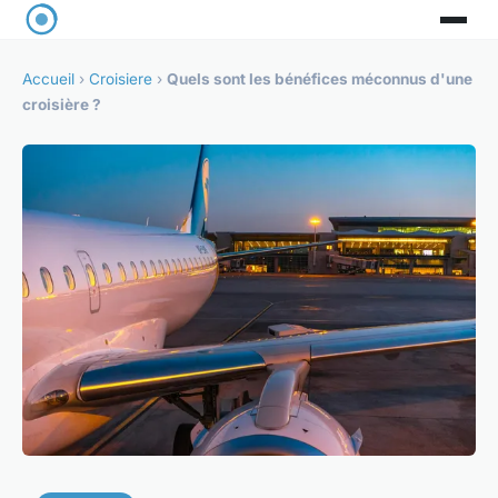
Accueil
›
Croisiere
›
Quels sont les bénéfices méconnus d'une
croisière ?